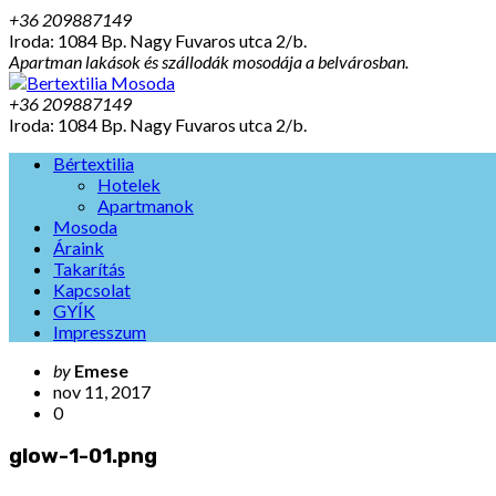
+36 209887149
Iroda: 1084 Bp. Nagy Fuvaros utca 2/b.
Apartman lakások és szállodák mosodája a belvárosban.
+36 209887149
Iroda: 1084 Bp. Nagy Fuvaros utca 2/b.
Bértextilia
Hotelek
Apartmanok
Mosoda
Áraink
Takarítás
Kapcsolat
GYÍK
Impresszum
by
Emese
nov 11, 2017
0
glow-1-01.png