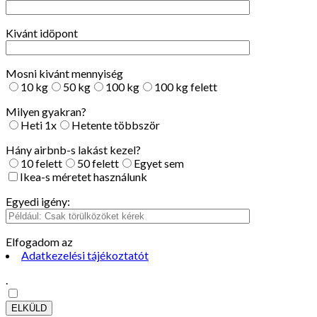
Kivánt idöpont
Mosni kivánt mennyiség
10 kg
50 kg
100 kg
100 kg felett
Milyen gyakran?
Heti 1x
Hetente többször
Hány airbnb-s lakást kezel?
10 felett
50 felett
Egyet sem
Ikea-s méretet használunk
Egyedi igény:
Elfogadom az
Adatkezelési tájékoztatót
.