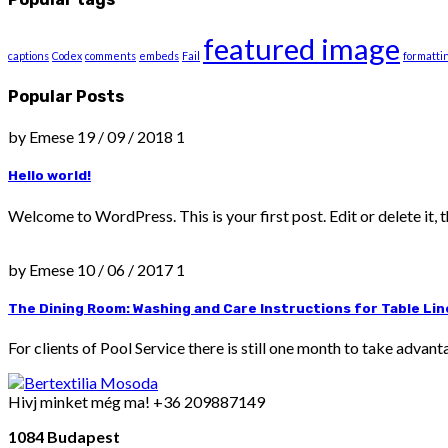
featured image
captions
Codex
comments
embeds
Fail
formatti
Popular Posts
by Emese
19 / 09 / 2018
1
Hello world!
Welcome to WordPress. This is your first post. Edit or delete it, t
by Emese
10 / 06 / 2017
1
The Dining Room: Washing and Care Instructions for Table Li
For clients of Pool Service there is still one month to take adva
Hivj minket még ma!
+36 209887149
1084 Budapest