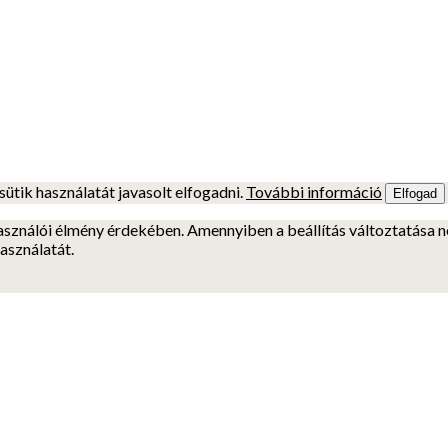
sütik használatát javasolt elfogadni.
További információ
Elfogad
használói élmény érdekében. Amennyiben a beállítás változtatása né
használatát.