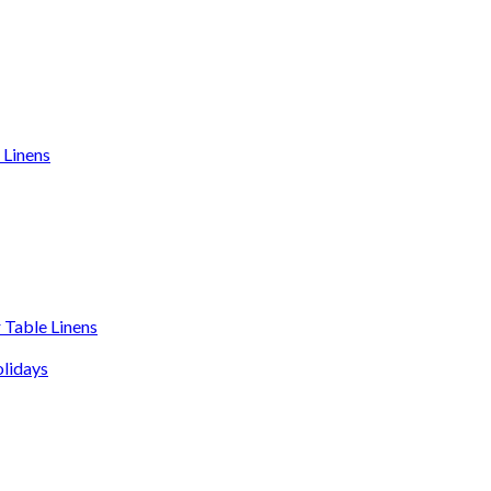
 Linens
 Table Linens
olidays