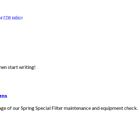
ng
FTW
gallery
hen start writing!
nens
ntage of our Spring Special Filter maintenance and equipment check.