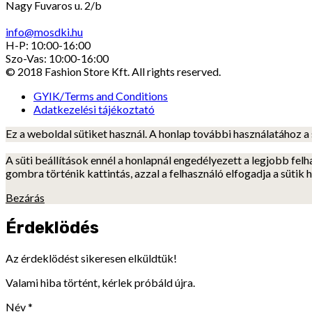
Nagy Fuvaros u. 2/b
info@mosdki.hu
H-P: 10:00-16:00
Szo-Vas: 10:00-16:00
© 2018 Fashion Store Kft. All rights reserved.
GYIK/Terms and Conditions
Adatkezelési tájékoztató
Ez a weboldal sütiket használ. A honlap további használatához a 
A süti beállítások ennél a honlapnál engedélyezett a legjobb fel
gombra történik kattintás, azzal a felhasználó elfogadja a sütik 
Bezárás
Érdeklödés
Az érdeklödést sikeresen elküldtük!
Valami hiba történt, kérlek próbáld újra.
Név
*